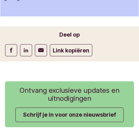
i
e
f
o
Jouw e-mailadres
r
Deel op
m
u
Deel op Facebook
Deel op LinkedIn
Deel op Verstuur per email
Link kopiëren
l
i
e
r
Ontvang exclusieve updates en
uitnodigingen
Schrijf je in voor onze nieuwsbrief