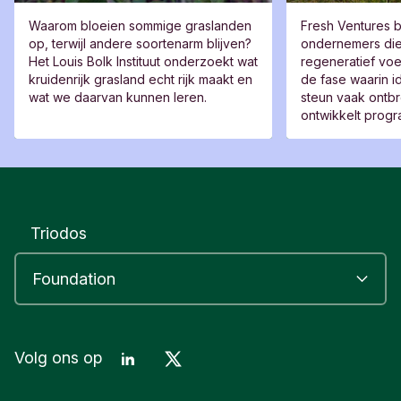
Waarom bloeien sommige graslanden
Fresh Ventures b
op, terwijl andere soortenarm blijven?
ondernemers di
Het Louis Bolk Instituut onderzoekt wat
regeneratief voe
kruidenrijk grasland echt rijk maakt en
de fase waarin id
wat we daarvan kunnen leren.
steun vaak ontbr
ontwikkelt prog
en netwerken di
uitgroeien tot t
voedselonderne
Triodos
LinkedIn
Mastodon
Volg ons op