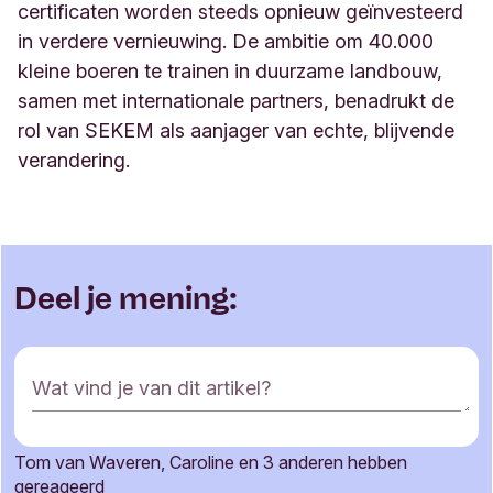
certificaten worden steeds opnieuw geïnvesteerd
in verdere vernieuwing. De ambitie om 40.000
kleine boeren te trainen in duurzame landbouw,
samen met internationale partners, benadrukt de
rol van SEKEM als aanjager van echte, blijvende
verandering
.
Deel je mening:
R
Wat vind je van dit artikel?
e
a
c
Tom van Waveren, Caroline en 3 anderen hebben
t
Je naam
gereageerd