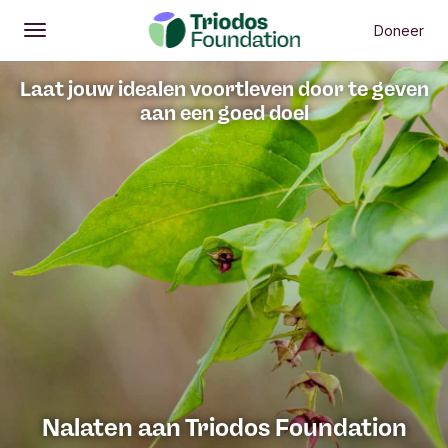
Vorige menu-items
V
Waarom nalaten?
Zo werkt nalaten
Stappenp
Doneer
Openen
Hoofdmenu
Laat jouw idealen voortleven door te geven
aan een goed doel
Nalaten aan Triodos Foundation