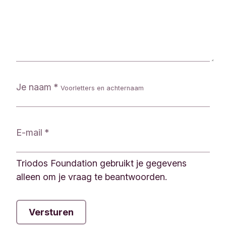
g
e
n
f
o
r
m
u
Je naam
Voorletters en achternaam
l
i
e
r
E-mail
Triodos Foundation gebruikt je gegevens
alleen om je vraag te beantwoorden.