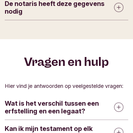
De notaris heeft deze gegevens
nodig
Statutaire naam: Stichting Triodos Foundation
KvK: 41149512
RSIN: 005855913
Vragen en hulp
ANBI: Ja
IBAN: NL89TRIO0212188070
Telefoon: 030 693 6535
Hier vind je antwoorden op veelgestelde vragen
:
E-mail:
triodos.foundation@triodos.nl
Website: www.triodosfoundation.nl
Wat is het verschil tussen een
erfstelling en een legaat?
Kan ik mijn testament op elk
Bij een erfstelling benoem je Triodos Foundation