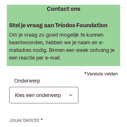
Contact ons
Stel je vraag aan Triodos Foundation
Om je vraag zo goed mogelijk te kunnen
beantwoorden, hebben we je naam en e-
mailadres nodig. Binnen een week ontvang je
een reactie per e-mail.
O
Vereiste velden
n
Onderwerp
l
i
n
e
v
r
Jouw bericht
a