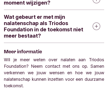
moment wijzigen?
als (mede-)erfgenaam. Bij een legaat laat je een
specifiek bedrag of percentage van je
nalatenschap na aan Triodos Foundation
.
Wat gebeurt er met mijn
Ja. Je kunt je testament op ieder moment laten
nalatenschap als Triodos
aanpassen, ook als je Triodos Foundation al hebt
Foundation in de toekomst niet
opgenomen
.
meer bestaat?
Dan worden je wensen omgezet naar een
Meer informatie
vergelijkbaar goed doel dat zo goed mogelijk
Wil je meer weten over nalaten aan Triodos
aansluit bij de waarden en missie van Triodos
Foundation? Neem contact met ons op. Samen
Foundation​​​​​​​
.
verkennen we jouw wensen en hoe we jouw
nalatenschap kunnen inzetten voor een duurzame
toekomst
.