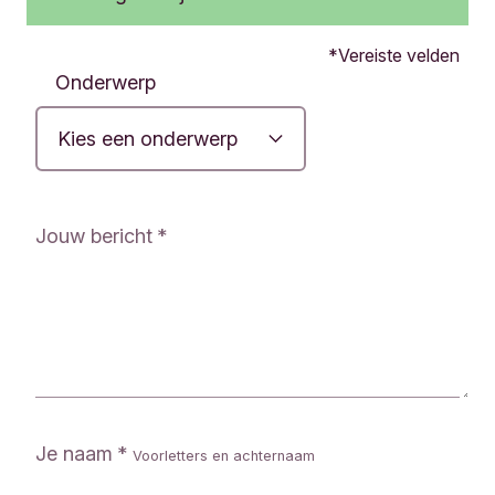
O
Vereiste velden
n
Onderwerp
l
i
n
e
v
r
Jouw bericht
a
g
e
n
f
o
r
m
u
Je naam
Voorletters en achternaam
l
i