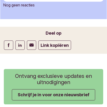
c
Nog geen reacties
t
Je naam
i
e
f
o
Jouw e-mailadres
Deel op
r
m
Deel op Facebook
Deel op LinkedIn
Deel op Verstuur per email
Link kopiëren
u
l
i
e
r
Ontvang exclusieve updates en
uitnodigingen
Schrijf je in voor onze nieuwsbrief