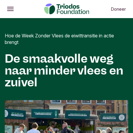
Doneer
Openen
Hoofdmenu
Hoe de Week Zonder Vlees de eiwittransitie in actie
brengt
De smaakvolle weg
naar minder vlees en
zuivel