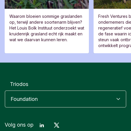
Waarom bloeien sommige graslanden
Fresh Ventures b
op, terwijl andere soortenarm blijven?
ondernemers di
Het Louis Bolk Instituut onderzoekt wat
regeneratief voe
kruidenrijk grasland echt rijk maakt en
de fase waarin id
wat we daarvan kunnen leren.
steun vaak ontbr
ontwikkelt prog
en netwerken di
uitgroeien tot t
voedselonderne
Triodos
LinkedIn
Mastodon
Volg ons op