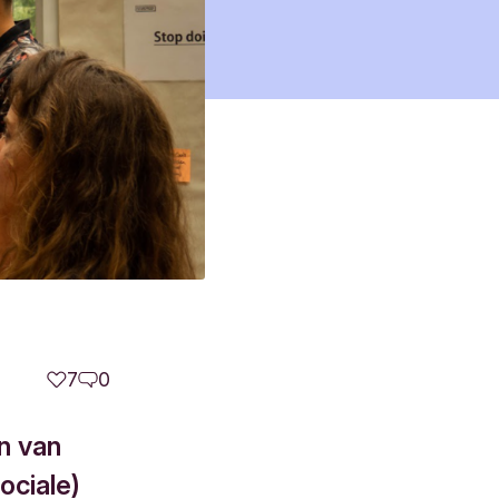
7
0
n van
sociale)