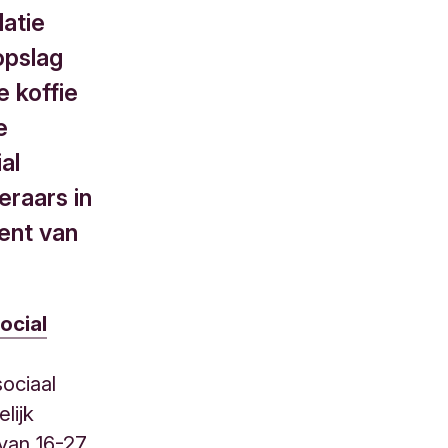
datie
opslag
e koffie
e
al
eraars in
vent van
ocial
sociaal
lijk
 van 16-27