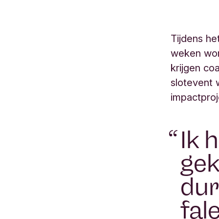
Tijdens he
weken wor
krijgen c
slotevent 
impactproj
Ik 
gek
dur
fal