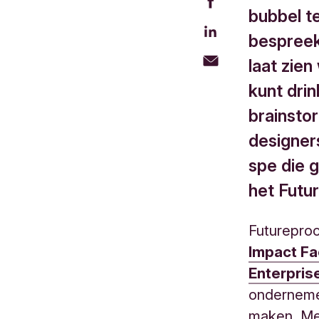
bubbel te
bespreek
laat zien
kunt drin
brainsto
designer
spe die g
het Futu
Futureproof
Impact Fa
Enterpris
ondernemer
maken. Met