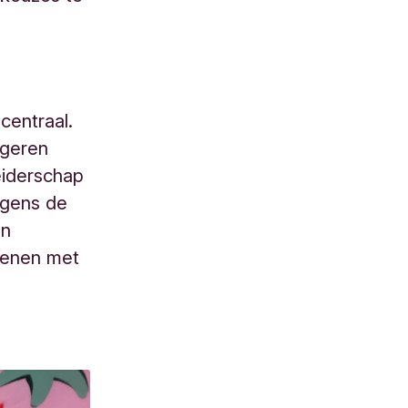
centraal.
ngeren
leiderschap
olgens de
an
fenen met