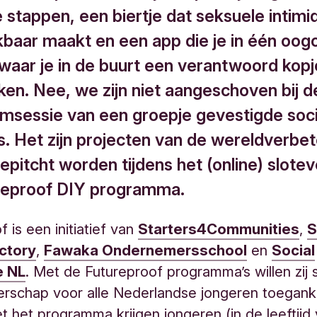
 stappen, een biertje dat seksuele intimi
baar maakt en een app die je in één oog
 waar je in de buurt een verantwoord kopj
ken. Nee, we zijn niet aangeschoven bij d
rmsessie van een groepje gevestigde soci
s. Het zijn projecten van de wereldverbet
epitcht worden tijdens het (online) slote
reproof DIY programma.
 is een initiatief van
Starters4Communities
,
S
ctory
,
Fawaka Ondernemersschool
en
Social
e NL
. Met de Futureproof programma’s willen zij 
schap voor alle Nederlandse jongeren toeganke
 het programma krijgen jongeren (in de leeftijd