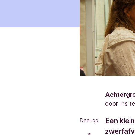
Achtergr
door
Iris 
Een klei
Deel op
zwerfafva