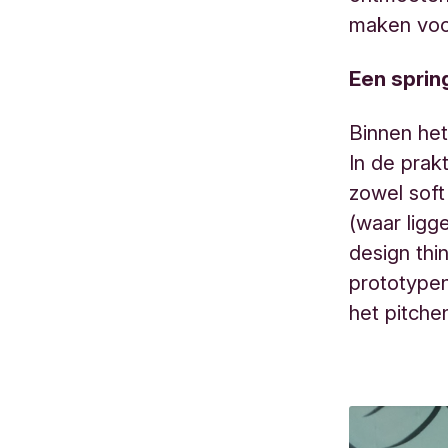
maken voo
Een sprin
Binnen het
In de prak
zowel soft 
(waar ligg
design thi
prototypen
het pitche