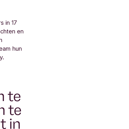
s in 17
achten en
n
team hun
y.
n te
n te
t in