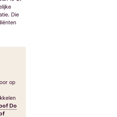
lijke
tie. Die
ediënten
oor op
ikkelen
oof Do
of