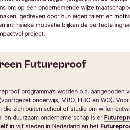
kans om op een ondernemende wijze maatschappe
maken, gedreven door hun eigen talent en motiva
 en intrinsieke motivatie blijken de perfecte ingr
mpactvol project.
reen Futureproof
reproof programma’s worden o.a. aangeboden v
(voortgezet onderwijs, MBO, HBO en WO). Voor
 die zich buiten school of studie om willen ontw
aal en duurzaam ondernemerschap is er
Futurepr
self
in vijf steden in Nederland en het
Futurepro