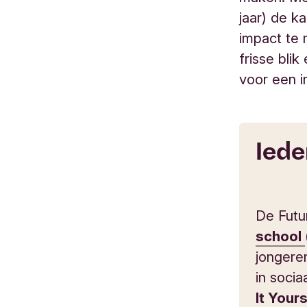
jaar) de 
impact te 
frisse blik
voor een i
Iede
De Futu
school
jongeren
in soci
It Your