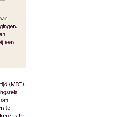
aan
gingen.
 en
ij een
tijd (MDT).
ingsreis
s om
en te
 keuzes te