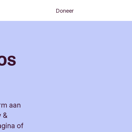
Volgende menu-items
anisatie
Financiën
Doneer
os
orm aan
w &
agina of